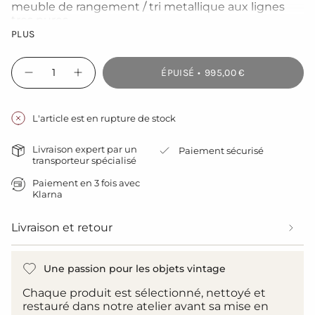
meuble de rangement / tri metallique aux lignes
tres pures
PLUS
haut cm. largeur 126. profondeur 32cm
Le metal a été décapé, teinté graphite et traité
{"in_cart_html"=>"
contre la corrosion
ÉPUISÉ
995,00 €
<span
Diminuer
Augmenter
la
la
class=\"quantity-
Forfait livraison à votre domicile par transporteur
quantité
quantité
cart\">
pour la France metropolitaine
pour
de
{{
ancien
bouton
L'article est en rupture de stock
grand
-
quantity
meuble
ancien
}}
15
grand
Livraison expert par un
Paiement sécurisé
casiers
meuble
</span>
transporteur spécialisé
industriel
15
dans
strafor
casiers
le
Paiement en 3 fois avec
plateauchene
industriel
massif
Klarna
strafor
panier",
plateauchene
"decrease"=>"Diminuer
massif">
la
Livraison et retour
quantité
pour
{{
Une passion pour les objets vintage
product
}}",
Chaque produit est sélectionné, nettoyé et
"multiples_of"=>"Incréments
restauré dans notre atelier avant sa mise en