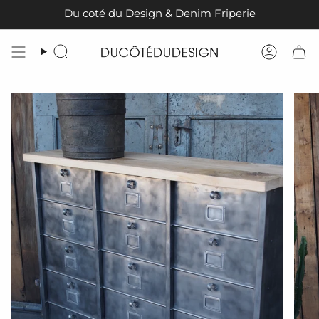
Passer
Du coté du Design
&
Denim Friperie
au
contenu
de
Recherche
Compt
la
page