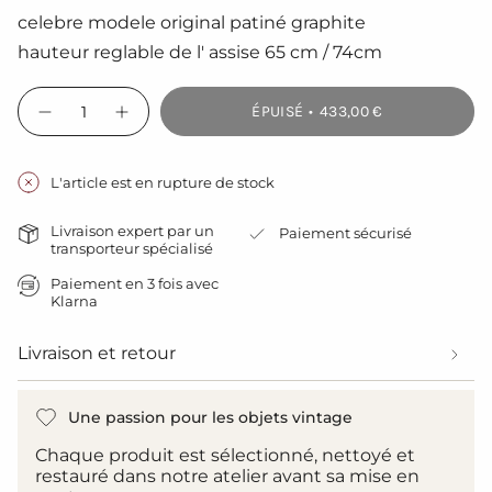
celebre modele original patiné graphite
hauteur reglable de l' assise 65 cm / 74cm
{"in_cart_html"=>"
ÉPUISÉ
433,00 €
<span
Diminuer
Augmenter
la
la
class=\"quantity-
quantité
quantité
cart\">
pour
de
{{
ancienne
bouton
L'article est en rupture de stock
Chaise
-
quantity
haute
ancienne
}}
d
Chaise
Livraison expert par un
Paiement sécurisé
atelier
haute
</span>
transporteur spécialisé
industrielle
d
dans
nicolle
atelier
le
Paiement en 3 fois avec
&quot;&quot;
industrielle
dit
Klarna
nicolle
panier",
queu
""
"decrease"=>"Diminuer
de
dit
la
baleine
queu
Livraison et retour
&quot;&quot;
de
quantité
baleine
pour
""">
{{
Une passion pour les objets vintage
product
}}",
Chaque produit est sélectionné, nettoyé et
"multiples_of"=>"Incréments
restauré dans notre atelier avant sa mise en