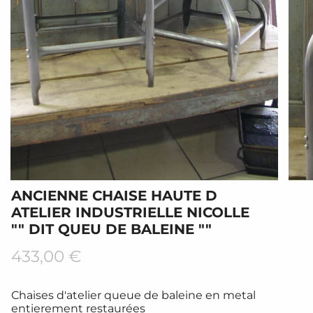
ANCIENNE CHAISE HAUTE D
ATELIER INDUSTRIELLE NICOLLE
"" DIT QUEU DE BALEINE ""
Prix
433,00 €
régulier
Chaises d'atelier queue de baleine en metal
entierement restaurées