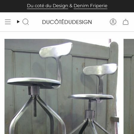
Passer
Du coté du Design
&
Denim Friperie
au
contenu
de
Recherche
Compt
la
page