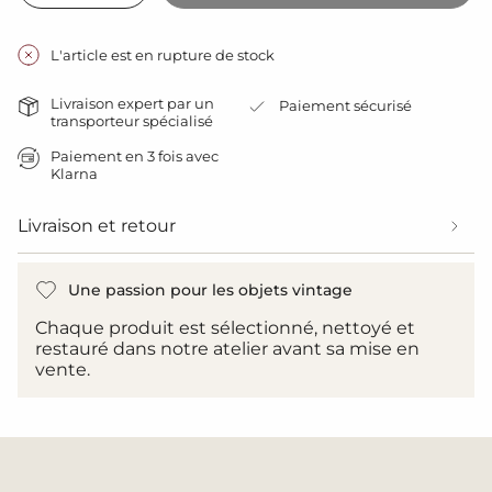
la
la
class=\"quantity-
quantité
quantité
cart\">
pour
de
{{
cable
bouton
L'article est en rupture de stock
tissu
-
quantity
coton
cable
}}
creme
tissu
Livraison expert par un
Paiement sécurisé
lisse
coton
</span>
transporteur spécialisé
2x75
creme
dans
lisse
le
Paiement en 3 fois avec
2x75">
Klarna
panier",
"decrease"=>"Diminuer
la
Livraison et retour
quantité
pour
{{
Une passion pour les objets vintage
product
}}",
Chaque produit est sélectionné, nettoyé et
"multiples_of"=>"Incréments
restauré dans notre atelier avant sa mise en
de
vente.
{{
quantity
}}",
"minimum_of"=>"Minimum
de
{{