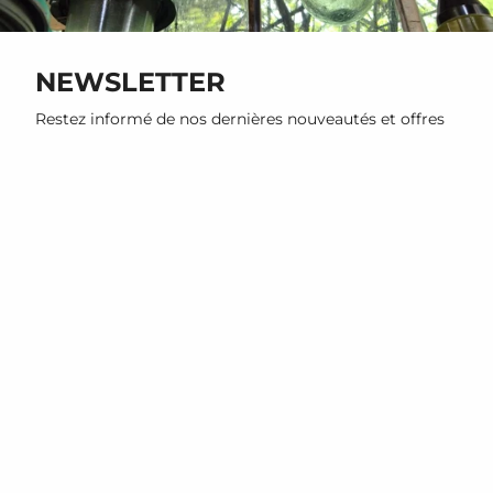
NEWSLETTER
Restez informé de nos dernières nouveautés et offres
promotionnelles
S'INSCRIRE
Ce site est protégé par hCaptcha, et la
Politique de confidentialité
et les
Conditions de service
de
hCaptcha s’appliquent.