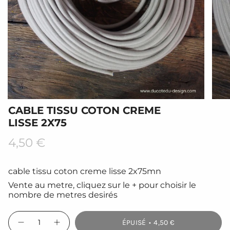
CABLE TISSU COTON CREME
LISSE 2X75
Prix
4,50 €
régulier
cable tissu coton creme lisse 2x75mn
Vente au metre, cliquez sur le + pour choisir le
nombre de metres desirés
{"in_cart_html"=>"
ÉPUISÉ
4,50 €
<span
Diminuer
Augmenter