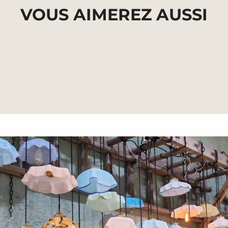
quantity
VOUS AIMEREZ AUSSI
}}",
"maximum_of"=>"Maximum
de
{{
quantity
}}"}