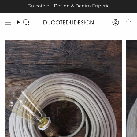
Passer
Du coté du Design
&
Denim Friperie
au
contenu
de
Recherche
Compt
la
page