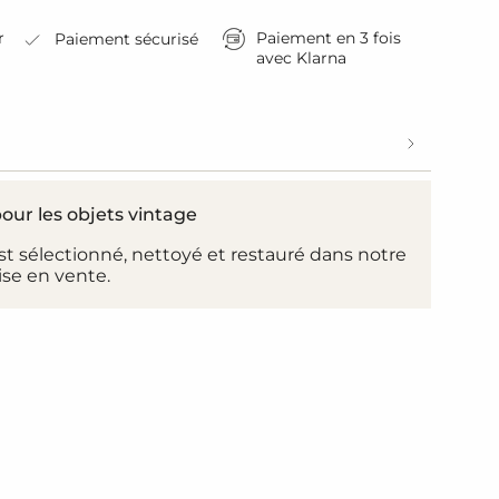
r
Paiement en 3 fois
Paiement sécurisé
avec Klarna
uer
our les objets vintage
t sélectionné, nettoyé et restauré dans notre
créments
ise en vente.
inimum
aximum