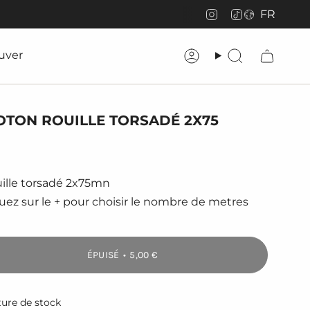
LAN
Instagram
TikTok
FR
uver
Compte
Recherche
COTON ROUILLE TORSADÉ 2X75
uille torsadé 2x75mn
uez sur le + pour choisir le nombre de metres
ÉPUISÉ
5,00 €
ter
pture de stock