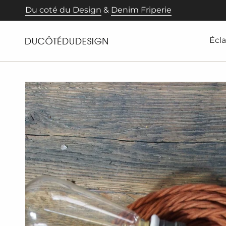
Passer
Du coté du Design
&
Denim Friperie
au
contenu
de
Écla
la
page