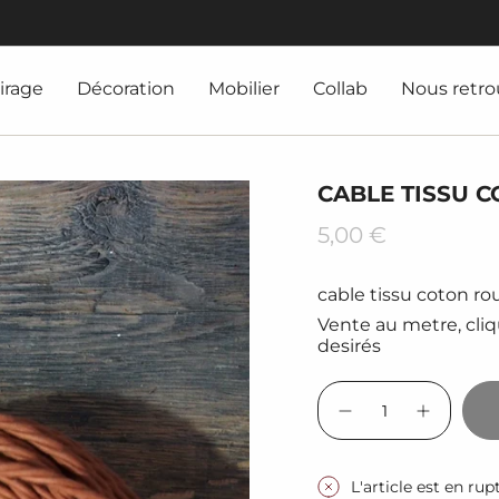
irage
Décoration
Mobilier
Collab
Nous retro
CABLE TISSU 
Prix
5,00 €
régulier
cable tissu coton ro
Vente au metre, cliq
desirés
{"in_cart_html"=>"
<span
Diminuer
Augmen
class=\"quantity-
la
la
quantité
quantité
cart\">
pour
de
{{
cable
bouton
L'article est en ru
tissu
-
quantity