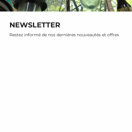
NEWSLETTER
Restez informé de nos dernières nouveautés et offres
promotionnelles
S'INSCRIRE
Ce site est protégé par hCaptcha, et la
Politique de confidentialité
et les
Conditions de service
de
hCaptcha s’appliquent.