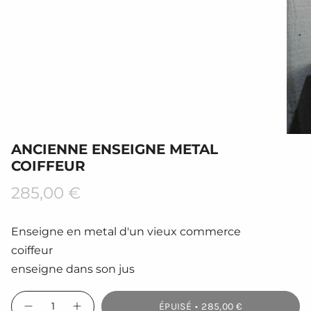
ANCIENNE ENSEIGNE METAL
COIFFEUR
Prix
285,00 €
régulier
Enseigne en metal d'un vieux commerce
coiffeur
enseigne dans son jus
{"in_cart_html"=>"
ÉPUISÉ
285,00 €
<span
Diminuer
Augmenter