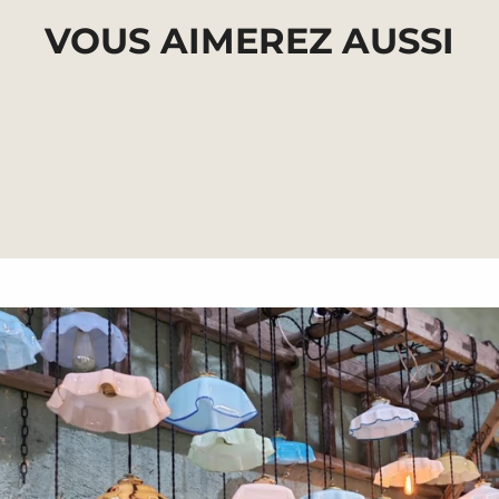
{{
quantity
VOUS AIMEREZ AUSSI
}}",
"maximum_of"=>"Maximum
de
{{
quantity
}}"}