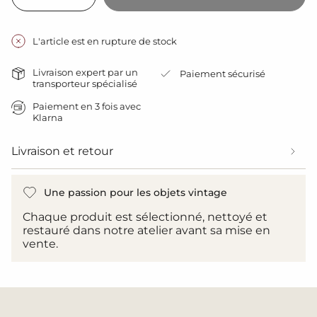
la
la
class=\"quantity-
quantité
quantité
cart\">
pour
de
{{
Ancienne
bouton
L'article est en rupture de stock
enseigne
-
quantity
metal
Ancienne
}}
coiffeur
enseigne
Livraison expert par un
Paiement sécurisé
metal
</span>
transporteur spécialisé
coiffeur">
dans
le
Paiement en 3 fois avec
Klarna
panier",
"decrease"=>"Diminuer
la
Livraison et retour
quantité
pour
{{
Une passion pour les objets vintage
product
}}",
Chaque produit est sélectionné, nettoyé et
"multiples_of"=>"Incréments
restauré dans notre atelier avant sa mise en
de
vente.
{{
quantity
}}",
"minimum_of"=>"Minimum
de