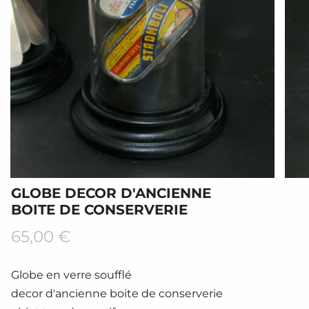
GLOBE DECOR D'ANCIENNE
BOITE DE CONSERVERIE
Prix
65,00 €
régulier
Globe en verre soufflé
decor d'ancienne boite de conserverie