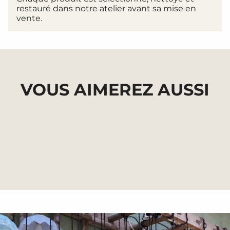
"multiples_of"=>"Incréments
restauré dans notre atelier avant sa mise en
de
vente.
{{
quantity
}}",
"minimum_of"=>"Minimum
de
{{
quantity
VOUS AIMEREZ AUSSI
}}",
"maximum_of"=>"Maximum
de
{{
quantity
}}"}