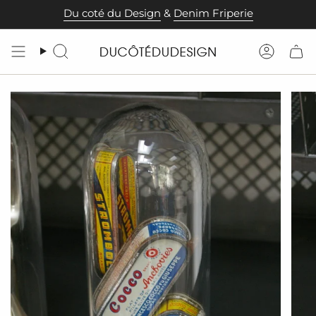
Passer
Du coté du Design
&
Denim Friperie
au
contenu
de
Recherche
Compt
la
page