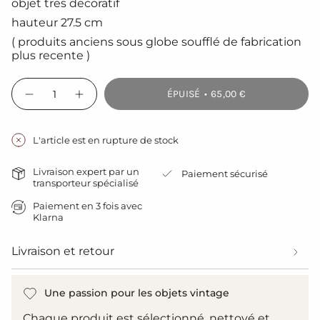
objet tres decoratif
hauteur 27.5 cm
( produits anciens sous globe soufflé de fabrication
plus recente )
{"in_cart_html"=>"
ÉPUISÉ
65,00 €
<span
Diminuer
Augmenter
la
la
class=\"quantity-
quantité
quantité
cart\">
pour
de
{{
Globe
bouton
L'article est en rupture de stock
decor
-
quantity
d&#39;ancienne
Globe
}}
boite
decor
Livraison expert par un
Paiement sécurisé
de
d'ancienne
</span>
transporteur spécialisé
conserverie
boite
dans
de
le
Paiement en 3 fois avec
conserverie">
Klarna
panier",
"decrease"=>"Diminuer
la
Livraison et retour
quantité
pour
{{
Une passion pour les objets vintage
product
}}",
Chaque produit est sélectionné, nettoyé et