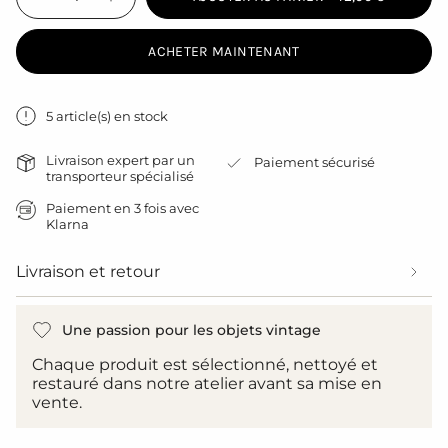
<span
Diminuer
Augmenter
la
la
class=\"quantity-
quantité
quantité
cart\">
pour
de
ACHETER MAINTENANT
{{
Lot
bouton
de
-
quantity
3
Lot
}}
pots
de
à
3
</span>
5 article(s) en stock
lait
pots
dans
blanc
à
le
lait
Livraison expert par un
Paiement sécurisé
blanc">
panier",
transporteur spécialisé
"decrease"=>"Diminuer
Paiement en 3 fois avec
la
Klarna
quantité
pour
{{
Livraison et retour
product
}}",
"multiples_of"=>"Incréments
Une passion pour les objets vintage
de
{{
Chaque produit est sélectionné, nettoyé et
quantity
restauré dans notre atelier avant sa mise en
}}",
vente.
"minimum_of"=>"Minimum
de