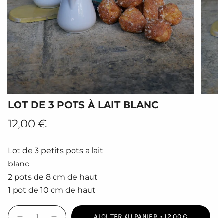
LOT DE 3 POTS À LAIT BLANC
Prix
12,00 €
régulier
Lot de 3 petits pots a lait
blanc
2 pots de 8 cm de haut
1 pot de 10 cm de haut
{"in_cart_html"=>"
AJOUTER AU PANIER
12,00 €