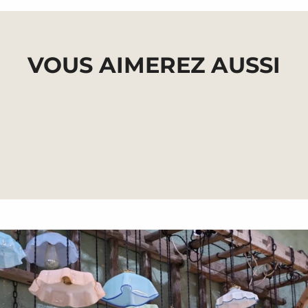
{{
quantity
}}",
"maximum_of"=>"Maximum
VOUS AIMEREZ AUSSI
de
{{
quantity
}}"}