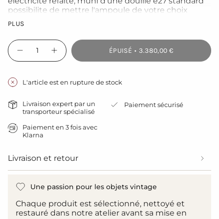
electricite refaite, muni d'une douille e27 standard
possibilite de mettre l'ampoule de votre choix
fonctionne sur 220 V. très stable grace à son grand
PLUS
pied tripod
réglable jusqu'à une hauteur de 3 metres
{"in_cart_html"=>"
ÉPUISÉ
3.380,00 €
<span
Diminuer
Augmenter
la
la
class=\"quantity-
quantité
quantité
cart\">
pour
de
{{
tres
bouton
L'article est en rupture de stock
rare
-
quantity
projecteur
tres
}}
cinema
rare
Livraison expert par un
Paiement sécurisé
ARRO
projecteur
</span>
transporteur spécialisé
studio
cinema
dans
Hollywood
ARRO
le
Paiement en 3 fois avec
studio
Klarna
Hollywood">
panier",
"decrease"=>"Diminuer
la
Livraison et retour
quantité
pour
{{
Une passion pour les objets vintage
product
}}",
Chaque produit est sélectionné, nettoyé et
"multiples_of"=>"Incréments
restauré dans notre atelier avant sa mise en